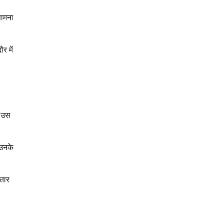
सामना
र में
ं उस
 उनके
ातार