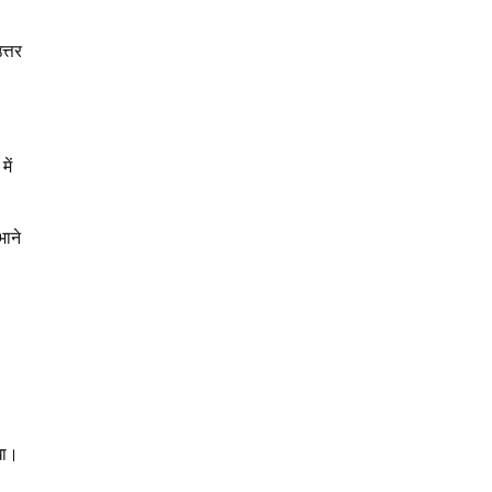
त्तर
ें
भाने
खा।