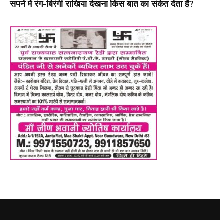
सपने में रंग-बिरंगी राखियां देखना किस बात का संकेत देता है?