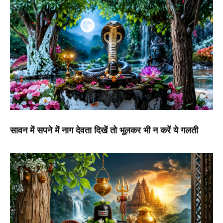
सावन में सपने में नाग देवता दिखें तो भूलकर भी न करें ये गलती