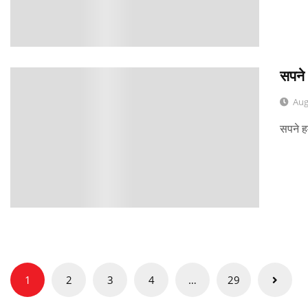
सपने
0
Aug
सपने ह
Posts
1
2
3
4
…
29
pagination