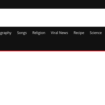
ography
Songs
Religion
Viral News
Recipe
Science