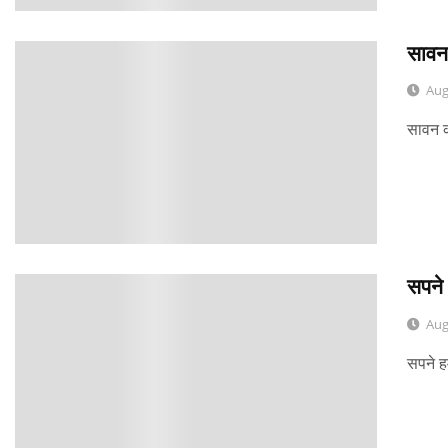
सावन
0
Aug
सावन क
सपने 
0
Aug
सपने ह