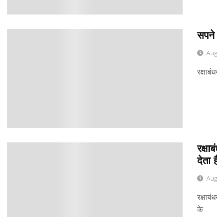
सपने 
0
Aug
रक्षाबं
रक्षा
0
देता ह
Aug
रक्षाब
के