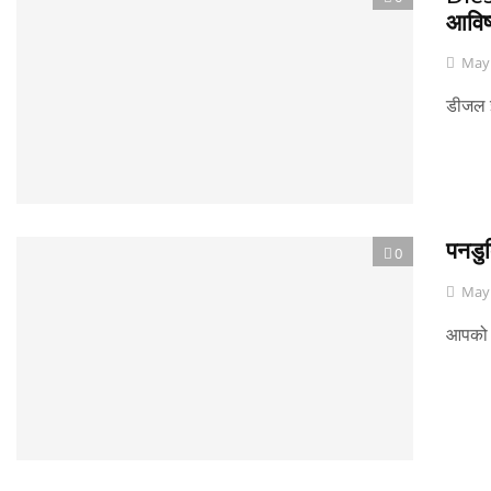
आविष
May 
डीजल इ
पनडुब
0
May 
आपको य