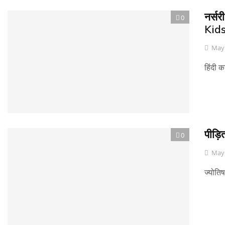
नर्स
0
Kid
May 
हिंदी 
पीड़ित
0
May 
ज्योतिष