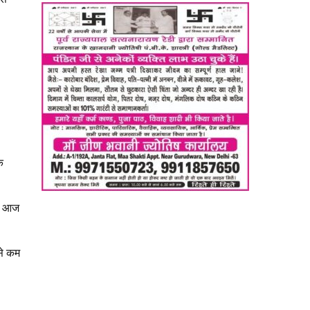
े
कि आज
से कम