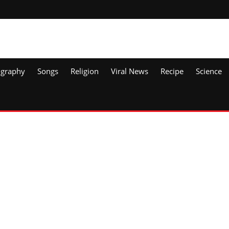
ography
Songs
Religion
Viral News
Recipe
Science