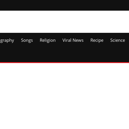
ography
Songs
Religion
Viral News
Recipe
Science