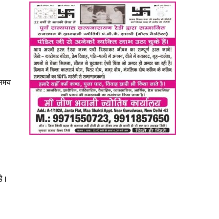
 समय
है।