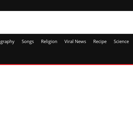
ography
Songs
Religion
Viral News
Recipe
Science