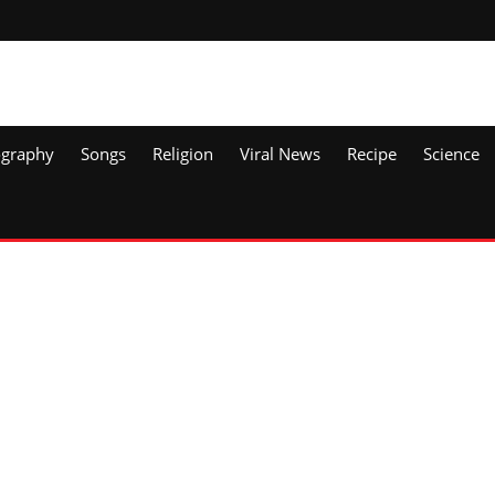
ography
Songs
Religion
Viral News
Recipe
Science