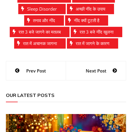
Sleep Disorder
अच्छी नींद के उपाय
तनाव और नींद
नींद क्यों टूटती है
रात 3 बजे जागने का मतलब
रात 3 बजे नींद खुलना
रात में अचानक जागना
रात में जागने के कारण
Post
Prev Post
Next Post
navigation
OUR LATEST POSTS