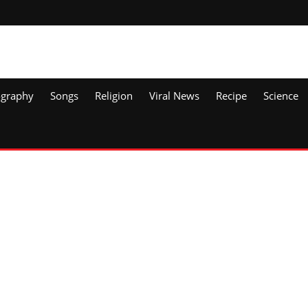
ography
Songs
Religion
Viral News
Recipe
Science