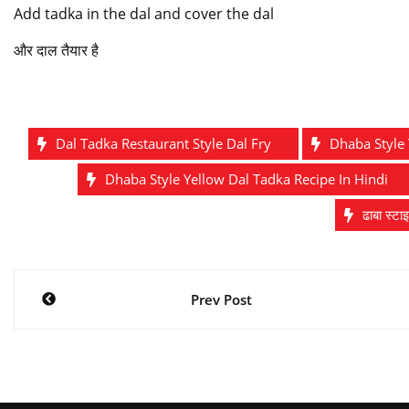
Add tadka in the dal and cover the dal
और दाल तैयार है
Dal Tadka Restaurant Style Dal Fry
Dhaba Style 
Dhaba Style Yellow Dal Tadka Recipe In Hindi
ढाबा स्ट
Post
Prev Post
navigation