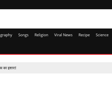
ography
Songs
Religion
Viral News
Recipe
Science
ाव का इशारा!