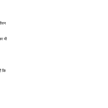
जीवन
का भी
ं कि