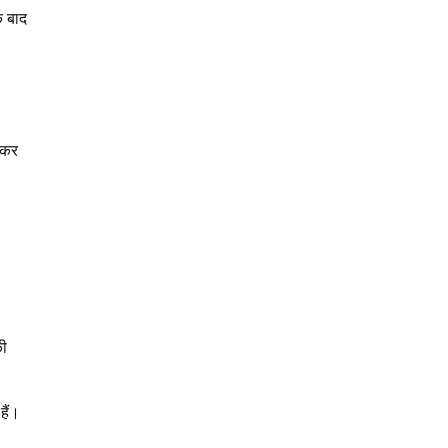
े बाद
ं कर
की
हैं।