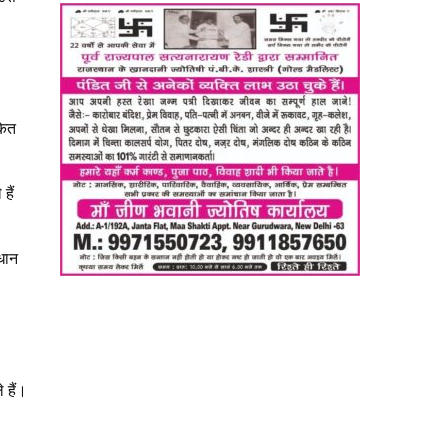
केत
हैं
धान
 हैं।