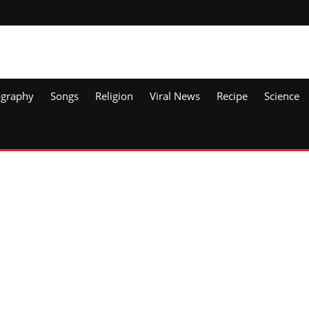
ography
Songs
Religion
Viral News
Recipe
Science