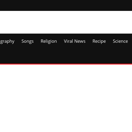
ography
Songs
Religion
Viral News
Recipe
Science