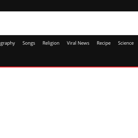
ography
Songs
Religion
Viral News
Recipe
Science