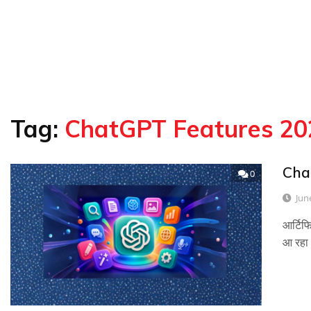
Tag:
ChatGPT Features 20
Chat
0
Jun
आर्टिफ
आ रहा