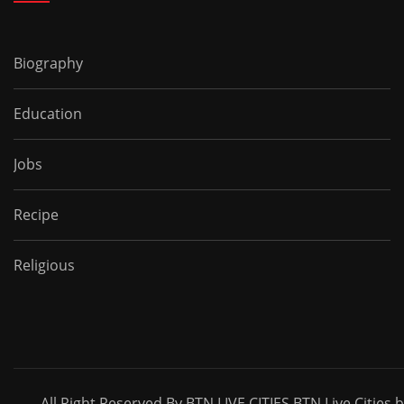
Biography
Education
Jobs
Recipe
Religious
All Right Reserved By BTN LIVE CITIES BTN Live Cities 