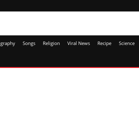
ography
Songs
Religion
Viral News
Recipe
Science