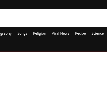
ography
Songs
Religion
Viral News
Recipe
Science