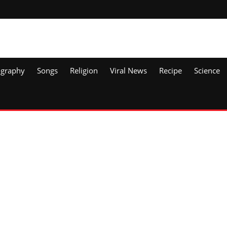
ography
Songs
Religion
Viral News
Recipe
Science