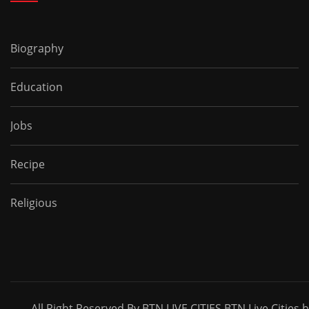
Biography
Education
Jobs
Recipe
Religious
All Right Reserved By BTN LIVE CITIES BTN Live Cities 