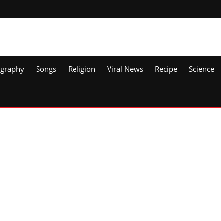
ography
Songs
Religion
Viral News
Recipe
Science