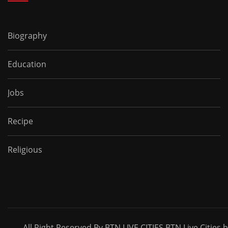
Biography
Education
Jobs
Recipe
Religious
All Right Reserved By BTN LIVE CITIES BTN Live Cities 