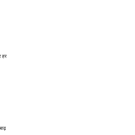
र हर
बाढ़